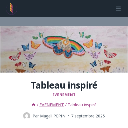
Aller
au
contenu
Tableau inspiré
EVENEMENT
/
EVENEMENT
/
Tableau inspiré
Par
Magali PEPIN
7 septembre 2025