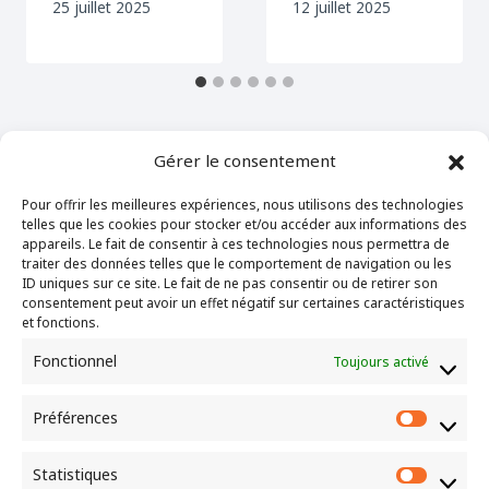
25 juillet 2025
12 juillet 2025
Gérer le consentement
Pour offrir les meilleures expériences, nous utilisons des technologies
telles que les cookies pour stocker et/ou accéder aux informations des
"Là où deux ou trois sont assemblés en mon
appareils. Le fait de consentir à ces technologies nous permettra de
traiter des données telles que le comportement de navigation ou les
nom, je suis au milieu d’eux." – Matthieu 18.20
ID uniques sur ce site. Le fait de ne pas consentir ou de retirer son
consentement peut avoir un effet négatif sur certaines caractéristiques
et fonctions.
CEP de Bernay
Fonctionnel
Toujours activé
10 rue louis Gillain
27300 BERNAY
Préférences
Préfér
Statistiques
Statist