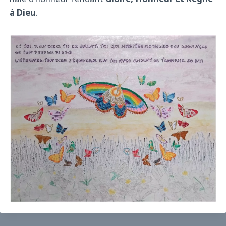
à Dieu
.