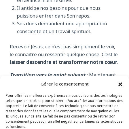
en avance ni en réserve.
Il anticipe nos besoins pour que nous
puissions entrer dans Son repos.
Ses dons demandent une appropriation
consciente et un travail spirituel.
Recevoir Jésus, ce n’est pas simplement le voir,
le connaître ou ressentir quelque chose. C’est le
laisser descendre et transformer notre cœur
.
Transition vers le point suivant
:
Maintenant
que nous comprenons que la manne est une
Gérer le consentement
épreuve et une provision quotidienne, voyons
Pour offrir les meilleures expériences, nous utilisons des technologies
comment Dieu
prévoit nos besoins avant
telles que les cookies pour stocker et/ou accéder aux informations des
même que nous les ressentions
, et comment
appareils. Le fait de consentir à ces technologies nous permettra de
traiter des données telles que le comportement de navigation ou les
Jésus est cette provision parfaite.
ID uniques sur ce site. Le fait de ne pas consentir ou de retirer son
consentement peut avoir un effet négatif sur certaines caractéristiques
II. LE DÉSERT : DIEU
et fonctions.