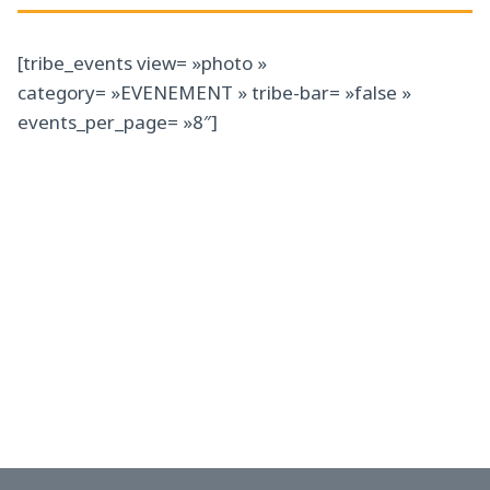
[tribe_events view= »photo »
category= »EVENEMENT » tribe-bar= »false »
events_per_page= »8″]