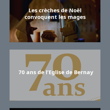
Les crèches de Noël
convoquent les mages
Magali PEPIN
70 ans de l’Eglise de Bernay
Magali PEPIN