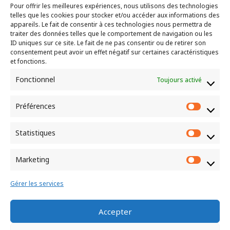
Pour offrir les meilleures expériences, nous utilisons des technologies
telles que les cookies pour stocker et/ou accéder aux informations des
"Là où deux ou trois sont assemblés en mon
appareils. Le fait de consentir à ces technologies nous permettra de
traiter des données telles que le comportement de navigation ou les
nom, je suis au milieu d’eux." – Matthieu 18.20
ID uniques sur ce site. Le fait de ne pas consentir ou de retirer son
consentement peut avoir un effet négatif sur certaines caractéristiques
et fonctions.
CEP de Bernay
Fonctionnel
Toujours activé
10 rue louis Gillain
27300 BERNAY
Préférences
Préfér
Statistiques
Statist
Culte chaque dimanche à 10h
Marketing
Market
Gérer les services
Accepter
Mentions légales
Politique de cookies (UE)