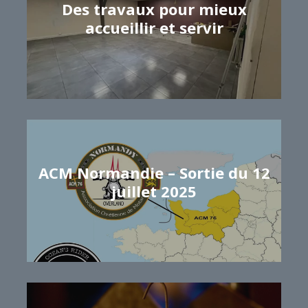
Des travaux pour mieux
accueillir et servir
Samuel GRISEL
ACM Normandie – Sortie du 12
juillet 2025
Samuel GRISEL