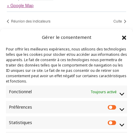
+ Google Map
Réunion des indicateurs
Culte
Gérer le consentement
Pour offrir les meilleures expériences, nous utilisons des technologies
telles que les cookies pour stocker et/ou accéder aux informations des
"Là où deux ou trois sont assemblés en mon
appareils. Le fait de consentir à ces technologies nous permettra de
traiter des données telles que le comportement de navigation ou les
nom, je suis au milieu d’eux." – Matthieu 18.20
ID uniques sur ce site. Le fait de ne pas consentir ou de retirer son
consentement peut avoir un effet négatif sur certaines caractéristiques
et fonctions.
CEP de Bernay
Fonctionnel
Toujours activé
10 rue louis Gillain
27300 BERNAY
Préférences
Préfér
Statistiques
Statist
Culte chaque dimanche à 10h