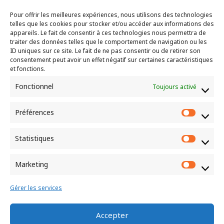
Pour offrir les meilleures expériences, nous utilisons des technologies
telles que les cookies pour stocker et/ou accéder aux informations des
"Là où deux ou trois sont assemblés en mon
appareils. Le fait de consentir à ces technologies nous permettra de
traiter des données telles que le comportement de navigation ou les
nom, je suis au milieu d’eux." – Matthieu 18.20
ID uniques sur ce site. Le fait de ne pas consentir ou de retirer son
consentement peut avoir un effet négatif sur certaines caractéristiques
et fonctions.
CEP de Bernay
Fonctionnel
Toujours activé
10 rue louis Gillain
27300 BERNAY
Préférences
Préfér
Statistiques
Statist
Culte chaque dimanche à 10h
Marketing
Market
Gérer les services
Accepter