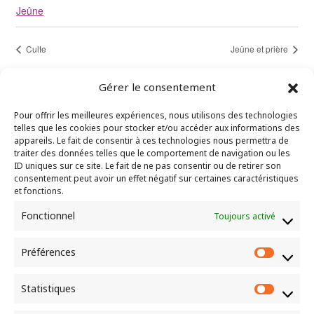
Jeûne
Culte
Jeûne et prière
Gérer le consentement
Pour offrir les meilleures expériences, nous utilisons des technologies
telles que les cookies pour stocker et/ou accéder aux informations des
"Là où deux ou trois sont assemblés en mon
appareils. Le fait de consentir à ces technologies nous permettra de
traiter des données telles que le comportement de navigation ou les
nom, je suis au milieu d’eux." – Matthieu 18.20
ID uniques sur ce site. Le fait de ne pas consentir ou de retirer son
consentement peut avoir un effet négatif sur certaines caractéristiques
et fonctions.
CEP de Bernay
Fonctionnel
Toujours activé
10 rue louis Gillain
27300 BERNAY
Préférences
Préfér
Statistiques
Statist
Culte chaque dimanche à 10h