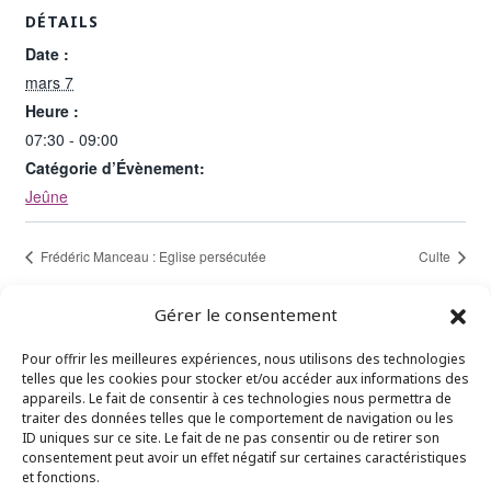
DÉTAILS
Date :
mars 7
Heure :
07:30 - 09:00
Catégorie d’Évènement:
Jeûne
Frédéric Manceau : Eglise persécutée
Culte
Gérer le consentement
Pour offrir les meilleures expériences, nous utilisons des technologies
telles que les cookies pour stocker et/ou accéder aux informations des
"Là où deux ou trois sont assemblés en mon
appareils. Le fait de consentir à ces technologies nous permettra de
traiter des données telles que le comportement de navigation ou les
nom, je suis au milieu d’eux." – Matthieu 18.20
ID uniques sur ce site. Le fait de ne pas consentir ou de retirer son
consentement peut avoir un effet négatif sur certaines caractéristiques
et fonctions.