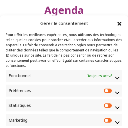
Agenda
Gérer le consentement
Pour offrir les meilleures expériences, nous utilisons des technologies
telles que les cookies pour stocker et/ou accéder aux informations des
"Là où deux ou trois sont assemblés en mon
appareils. Le fait de consentir à ces technologies nous permettra de
traiter des données telles que le comportement de navigation ou les
nom, je suis au milieu d’eux." – Matthieu 18.20
ID uniques sur ce site. Le fait de ne pas consentir ou de retirer son
consentement peut avoir un effet négatif sur certaines caractéristiques
et fonctions.
CEP de Bernay
Fonctionnel
Toujours activé
10 rue louis Gillain
27300 BERNAY
Préférences
Préfér
Statistiques
Statist
Culte chaque dimanche à 10h
Marketing
Market